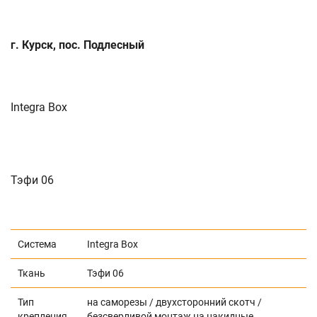
г. Курск, пос. Подлесный
Integra Box
Тэфи 06
Система
Integra Box
Ткань
Тэфи 06
Тип
на саморезы / двухсторонний скотч /
крепления
безсверливой монтаж на накидные