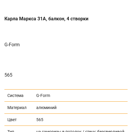
Карла Маркса 31А, балкон, 4 створки
G-Form
565
Система
G-Form
Материал
алюминий
Цвет
565
Тип
на саморезы в потолок / стену; безсверливой